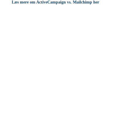
L
æs mere om ActiveCampaign vs. Mailchimp her