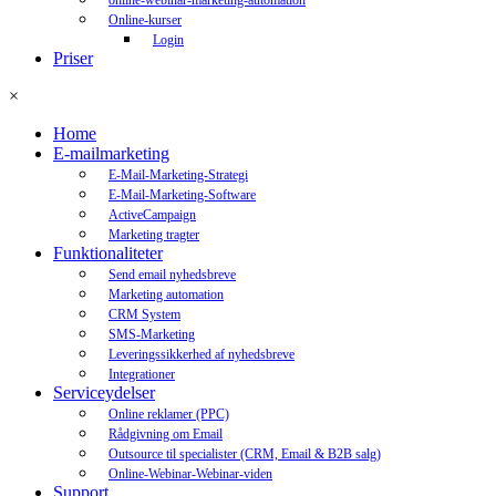
online-webinar-marketing-automation
Online-kurser
Login
Priser
×
Home
E-mailmarketing
E-Mail-Marketing-Strategi
E-Mail-Marketing-Software
ActiveCampaign
Marketing tragter
Funktionaliteter
Send email nyhedsbreve
Marketing automation
CRM System
SMS-Marketing
Leveringssikkerhed af nyhedsbreve
Integrationer
Serviceydelser
Online reklamer (PPC)
Rådgivning om Email
Outsource til specialister (CRM, Email & B2B salg)
Online-Webinar-Webinar-viden
Support