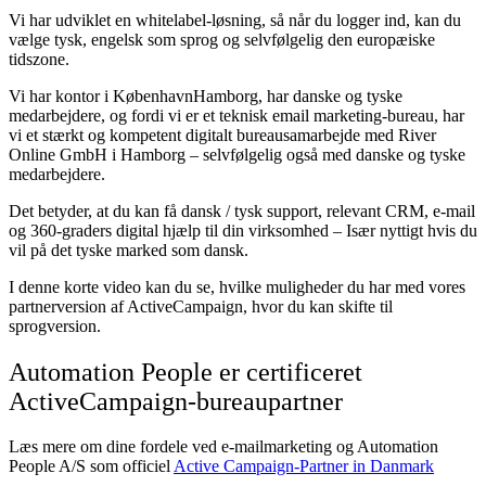
Vi har udviklet en whitelabel-løsning, så når du logger ind, kan du
vælge tysk, engelsk som sprog og selvfølgelig den europæiske
tidszone.
Vi har kontor i KøbenhavnHamborg, har danske og tyske
medarbejdere, og fordi vi er et teknisk email marketing-bureau, har
vi et stærkt og kompetent digitalt bureausamarbejde med River
Online GmbH i Hamborg – selvfølgelig også med danske og tyske
medarbejdere.
Det betyder, at du kan få dansk / tysk support, relevant CRM, e-mail
og 360-graders digital hjælp til din virksomhed – Især nyttigt hvis du
vil på det tyske marked som dansk.
I denne korte video kan du se, hvilke muligheder du har med vores
partnerversion af ActiveCampaign, hvor du kan skifte til
sprogversion.
Automation People er certificeret
ActiveCampaign-bureaupartner
Læs mere om dine fordele ved e-mailmarketing og Automation
People A/S som officiel
Active Campaign-Partner in Danmark