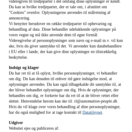
videregives til tredjeparter i det omfang disse oplysninger er kendt.
Du kan se hvilke tredjeparter, der er tale om, i afsnittet om
”Cookies” ovenfor. Oplysningerne anvendes til målretning af
annoncering.
Vi benytter herudover en række tredjeparter til opbevaring og
behandling af data. Disse behandler udelukkende oplysninger på
vores vegne og må ikke anvende dem til egne formål.
Videregivelse af personoplysninger som navn og e-mail m.v. vil kun
ske, hvis du giver samtykke til det. Vi anvender kun databehandlere
i EU eller i lande, der kan give dine oplysninger en tilstrækkelig
beskyttelse.
Indsigt og klager
Du har ret til at få oplyst, hvilke personoplysninger, vi behandler
om dig. Du kan desuden til enhver tid gøre indsigelse mod, at
oplysninger anvendes. Du kan også tilbagekalde dit samtykke til, at
der bliver behandlet oplysninger om dig. Hvis de oplysninger, der
behandles om dig, er forkerte har du ret til at de bliver rettet eller
slettet. Henvendelse herom kan ske til: rl
@automation-people.dk
.
Hvis du vil klage over vores behandling af dine personoplysninger,
har du også mulighed for at tage kontakt til
Datatilsynet
.
Udgiver
Websitet ejes og publiceres af: