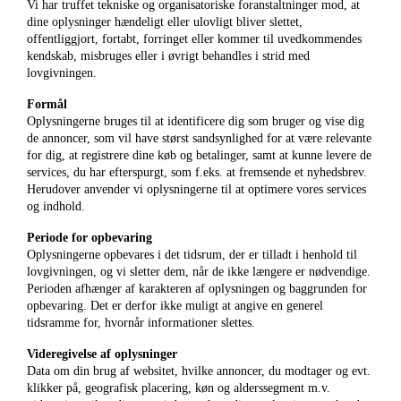
Vi har truffet tekniske og organisatoriske foranstaltninger mod, at
dine oplysninger hændeligt eller ulovligt bliver slettet,
offentliggjort, fortabt, forringet eller kommer til uvedkommendes
kendskab, misbruges eller i øvrigt behandles i strid med
lovgivningen.
Formål
Oplysningerne bruges til at identificere dig som bruger og vise dig
de annoncer, som vil have størst sandsynlighed for at være relevante
for dig, at registrere dine køb og betalinger, samt at kunne levere de
services, du har efterspurgt, som f.eks. at fremsende et nyhedsbrev.
Herudover anvender vi oplysningerne til at optimere vores services
og indhold.
Periode for opbevaring
Oplysningerne opbevares i det tidsrum, der er tilladt i henhold til
lovgivningen, og vi sletter dem, når de ikke længere er nødvendige.
Perioden afhænger af karakteren af oplysningen og baggrunden for
opbevaring. Det er derfor ikke muligt at angive en generel
tidsramme for, hvornår informationer slettes.
Videregivelse af oplysninger
Data om din brug af websitet, hvilke annoncer, du modtager og evt.
klikker på, geografisk placering, køn og alderssegment m.v.