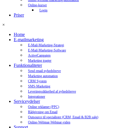
online-webinar-marketing-automation
Online-kurser
Login
Priser
×
Home
E-mailmarketing
E-Mail-Marketing-Strategi
E-Mail-Marketing-Software
ActiveCampaign
Marketing tragter
Funktionaliteter
Send email nyhedsbreve
Marketing automation
CRM System
SMS-Marketing
Leveringssikkerhed af nyhedsbreve
Integrationer
Serviceydelser
Online reklamer (PPC)
Rådgivning om Email
Outsource til specialister (CRM, Email & B2B salg)
Online-Webinar-Webinar-viden
Support