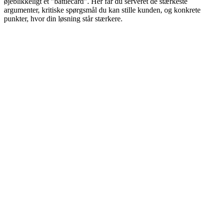
øjeblikkeligt et "battlecard". Her får du serveret de stærkeste
argumenter, kritiske spørgsmål du kan stille kunden, og konkrete
punkter, hvor din løsning står stærkere.