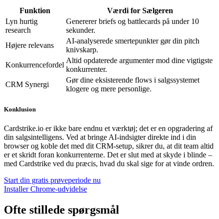
Funktion
Værdi for Sælgeren
Lyn hurtig
Genererer briefs og battlecards på under 10
research
sekunder.
AI-analyserede smertepunkter gør din pitch
Højere relevans
knivskarp.
Altid opdaterede argumenter mod dine vigtigste
Konkurrencefordel
konkurrenter.
Gør dine eksisterende flows i salgssystemet
CRM Synergi
klogere og mere personlige.
Konklusion
Cardstrike.io er ikke bare endnu et værktøj; det er en opgradering af
din salgsintelligens. Ved at bringe AI-indsigter direkte ind i din
browser og koble det med dit CRM-setup, sikrer du, at dit team altid
er et skridt foran konkurrenterne. Det er slut med at skyde i blinde –
med Cardstrike ved du præcis, hvad du skal sige for at vinde ordren.
Start din gratis prøveperiode nu
Installer Chrome-udvidelse
Ofte stillede spørgsmål