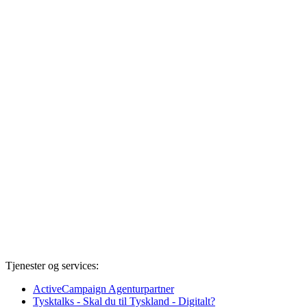
Tjenester og services:
ActiveCampaign Agenturpartner
Tysktalks - Skal du til Tyskland - Digitalt?