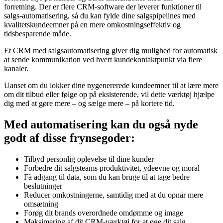
forretning. Der er flere CRM-software der leverer funktioner til
salgs-automatisering, så du kan fylde dine salgspipelines med
kvalitetskundeemner på en mere omkostningseffektiv og
tidsbesparende måde.
Et CRM med salgsautomatisering giver dig mulighed for automatisk
at sende kommunikation ved hvert kundekontaktpunkt via flere
kanaler.
Uanset om du lokker dine nygenererede kundeemner til at lære mere
om dit tilbud eller følge op på eksisterende, vil dette værktøj hjælpe
dig med at gøre mere – og sælge mere – på kortere tid.
Med automatisering kan du også nyde
godt af disse frynsegoder:
Tilbyd personlig oplevelse til dine kunder
Forbedre dit salgsteams produktivitet, ydeevne og moral
Få adgang til data, som du kan bruge til at tage bedre
beslutninger
Reducer omkostningerne, samtidig med at du opnår mere
omsætning
Forøg dit brands overordnede omdømme og image
Maksimering af dit CRM-værktøj for at øge dit salg