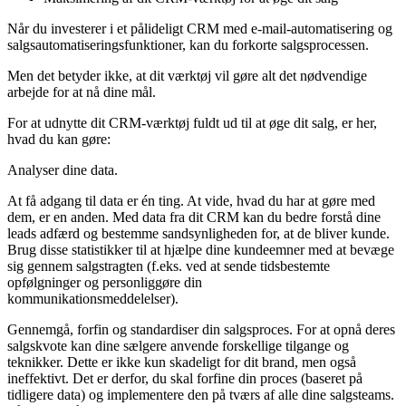
Når du investerer i et pålideligt CRM med e-mail-automatisering og
salgsautomatiseringsfunktioner, kan du forkorte salgsprocessen.
Men det betyder ikke, at dit værktøj vil gøre alt det nødvendige
arbejde for at nå dine mål.
For at udnytte dit CRM-værktøj fuldt ud til at øge dit salg, er her,
hvad du kan gøre:
Analyser dine data.
At få adgang til data er én ting. At vide, hvad du har at gøre med
dem, er en anden. Med data fra dit CRM kan du bedre forstå dine
leads adfærd og bestemme sandsynligheden for, at de bliver kunde.
Brug disse statistikker til at hjælpe dine kundeemner med at bevæge
sig gennem salgstragten (f.eks. ved at sende tidsbestemte
opfølgninger og personliggøre din
kommunikationsmeddelelser).
Gennemgå, forfin og standardiser din salgsproces. For at opnå deres
salgskvote kan dine sælgere anvende forskellige tilgange og
teknikker. Dette er ikke kun skadeligt for dit brand, men også
ineffektivt. Det er derfor, du skal forfine din proces (baseret på
tidligere data) og implementere den på tværs af alle dine salgsteams.