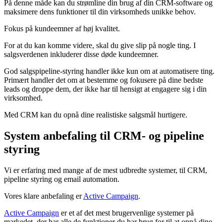
På denne måde kan du strømline din brug af din CRM-software og
maksimere dens funktioner til din virksomheds unikke behov.
Fokus på kundeemner af høj kvalitet.
For at du kan komme videre, skal du give slip på nogle ting. I
salgsverdenen inkluderer disse døde kundeemner.
God salgspipeline-styring handler ikke kun om at automatisere ting.
Primært handler det om at bestemme og fokusere på dine bedste
leads og droppe dem, der ikke har til hensigt at engagere sig i din
virksomhed.
Med CRM kan du opnå dine realistiske salgsmål hurtigere.
System anbefaling til CRM- og pipeline
styring
Vi er erfaring med mange af de mest udbredte systemer, til CRM,
pipeline styring og email automation.
Vores klare anbefaling er
Active Campaign
.
Active Campaign
er et af det mest brugervenlige systemer på
markedet, der har alle de funktioner du har brug for til at opnå dine