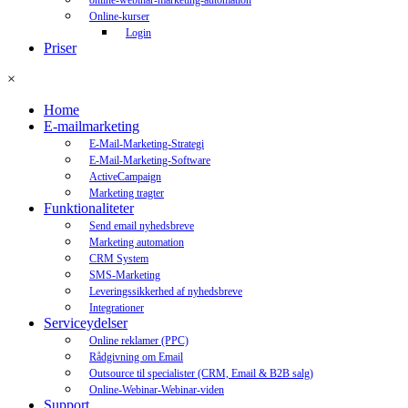
online-webinar-marketing-automation
Online-kurser
Login
Priser
×
Home
E-mailmarketing
E-Mail-Marketing-Strategi
E-Mail-Marketing-Software
ActiveCampaign
Marketing tragter
Funktionaliteter
Send email nyhedsbreve
Marketing automation
CRM System
SMS-Marketing
Leveringssikkerhed af nyhedsbreve
Integrationer
Serviceydelser
Online reklamer (PPC)
Rådgivning om Email
Outsource til specialister (CRM, Email & B2B salg)
Online-Webinar-Webinar-viden
Support