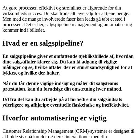
At gøre processen effektivt og strømlinet er afgørende for din
virksomheds succes. Du skal trods alt lave salg for at tjene penge.
Men med de mange involverede faser kan leads gå tabt et sted i
processen. Det er her, salgspipeline management og automatisering
kommer ind i billedet.
Hvad er en salgspipeline?
En salgspipeline giver et omfattende øjebliksbillede af, hvordan
dine salgsaftaler klarer sig. Du kan få adgang til vigtige
målinger og se, hvilke aftaler der er størst sandsynlighed for at
lykkes, og hvilke der halter.
Når du får denne vigtige indsigt og måler dit salgsteams
præstation, kan du forudsige din omsætning hver måned.
Ud fra det kan du arbejde på at forbedre din salgsindsats
yderligere og afhjælpe eventuelle flaskehalse og ineffektivitet.
Hvorfor automatisering er vigtig
Customer Relationship Management (CRM)-systemer er designet til
at holde styr på kunder og deres interaktioner med din