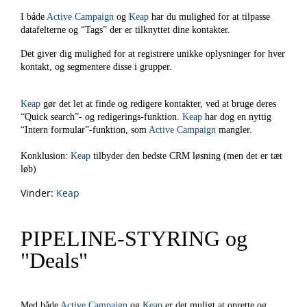
I både
Active Campaign
og
Keap
har du mulighed for at tilpasse
datafelterne og “Tags” der er tilknyttet dine kontakter.
Det giver dig mulighed for at registrere unikke oplysninger for hver
kontakt, og segmentere disse i grupper.
Keap
gør det let at finde og redigere kontakter, ved at bruge deres
“Quick search”- og redigerings-funktion.
Keap
har dog en nyttig
“Intern formular”-funktion, som
Active Campaign
mangler.
Konklusion:
Keap
tilbyder den bedste CRM løsning (men det er tæt
løb)
Vinder:
Keap
PIPELINE-STYRING og
"Deals"
Med både
Active Campaign
og
Keap
er det muligt at oprette og