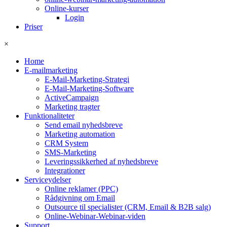
Online-kurser
Login
Priser
×
Home
E-mailmarketing
E-Mail-Marketing-Strategi
E-Mail-Marketing-Software
ActiveCampaign
Marketing tragter
Funktionaliteter
Send email nyhedsbreve
Marketing automation
CRM System
SMS-Marketing
Leveringssikkerhed af nyhedsbreve
Integrationer
Serviceydelser
Online reklamer (PPC)
Rådgivning om Email
Outsource til specialister (CRM, Email & B2B salg)
Online-Webinar-Webinar-viden
Support