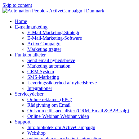
Skip to content
Home
E-mailmarketing
E-Mail-Marketing-Strategi
E-Mail-Marketing-Software
ActiveCampaign
Marketing tragter
Funktionaliteter
Send email nyhedsbreve
Marketing automation
CRM System
SMS-Marketing
Leveringssikkerhed af nyhedsbreve
Integrationer
Serviceydelser
Online reklamer (PPC)
Rådgivning om Email
Outsource til specialister (CRM, Email & B2B salg)
Online-Webinar-Webinar-viden
Support
Info bibliotek om ActiveCampaign
Webshop
online-webinar-marketing-automation