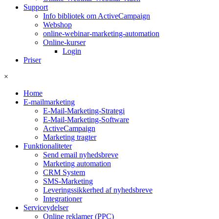
Support
Info bibliotek om ActiveCampaign
Webshop
online-webinar-marketing-automation
Online-kurser
Login
Priser
×
Home
E-mailmarketing
E-Mail-Marketing-Strategi
E-Mail-Marketing-Software
ActiveCampaign
Marketing tragter
Funktionaliteter
Send email nyhedsbreve
Marketing automation
CRM System
SMS-Marketing
Leveringssikkerhed af nyhedsbreve
Integrationer
Serviceydelser
Online reklamer (PPC)