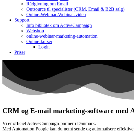
Rådgivning om Email
Outsource til specialister (CRM, Email & B2B salg)
Online-Webinar-Webinar-viden
Support
Info bibliotek om ActiveCampaign
Webshop
online-webinar-marketing-automation
Online-kurser
Login
Priser
CRM og E-mail marketing-software med 
Vi er officiel ActiveCampaign-partner i Danmark.
Med Automation People kan du nemt sende og automatisere effektive og