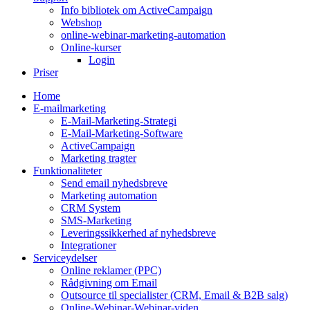
Info bibliotek om ActiveCampaign
Webshop
online-webinar-marketing-automation
Online-kurser
Login
Priser
Home
E-mailmarketing
E-Mail-Marketing-Strategi
E-Mail-Marketing-Software
ActiveCampaign
Marketing tragter
Funktionaliteter
Send email nyhedsbreve
Marketing automation
CRM System
SMS-Marketing
Leveringssikkerhed af nyhedsbreve
Integrationer
Serviceydelser
Online reklamer (PPC)
Rådgivning om Email
Outsource til specialister (CRM, Email & B2B salg)
Online-Webinar-Webinar-viden