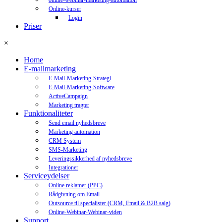
online-webinar-marketing-automation
Online-kurser
Login
Priser
×
Home
E-mailmarketing
E-Mail-Marketing-Strategi
E-Mail-Marketing-Software
ActiveCampaign
Marketing tragter
Funktionaliteter
Send email nyhedsbreve
Marketing automation
CRM System
SMS-Marketing
Leveringssikkerhed af nyhedsbreve
Integrationer
Serviceydelser
Online reklamer (PPC)
Rådgivning om Email
Outsource til specialister (CRM, Email & B2B salg)
Online-Webinar-Webinar-viden
Support