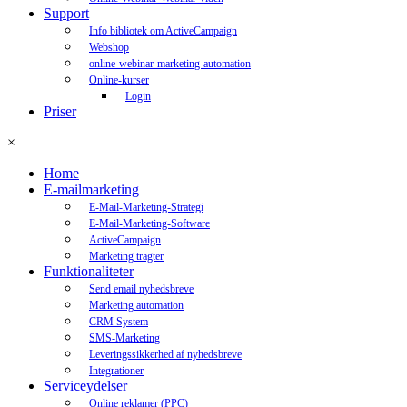
Support
Info bibliotek om ActiveCampaign
Webshop
online-webinar-marketing-automation
Online-kurser
Login
Priser
×
Home
E-mailmarketing
E-Mail-Marketing-Strategi
E-Mail-Marketing-Software
ActiveCampaign
Marketing tragter
Funktionaliteter
Send email nyhedsbreve
Marketing automation
CRM System
SMS-Marketing
Leveringssikkerhed af nyhedsbreve
Integrationer
Serviceydelser
Online reklamer (PPC)