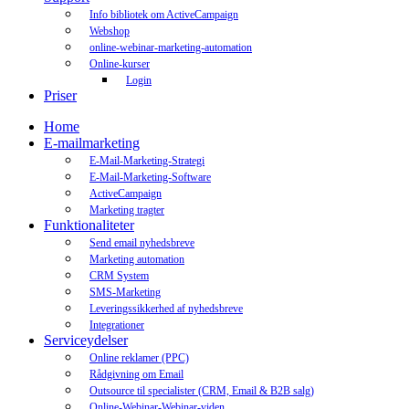
Info bibliotek om ActiveCampaign
Webshop
online-webinar-marketing-automation
Online-kurser
Login
Priser
Home
E-mailmarketing
E-Mail-Marketing-Strategi
E-Mail-Marketing-Software
ActiveCampaign
Marketing tragter
Funktionaliteter
Send email nyhedsbreve
Marketing automation
CRM System
SMS-Marketing
Leveringssikkerhed af nyhedsbreve
Integrationer
Serviceydelser
Online reklamer (PPC)
Rådgivning om Email
Outsource til specialister (CRM, Email & B2B salg)
Online-Webinar-Webinar-viden