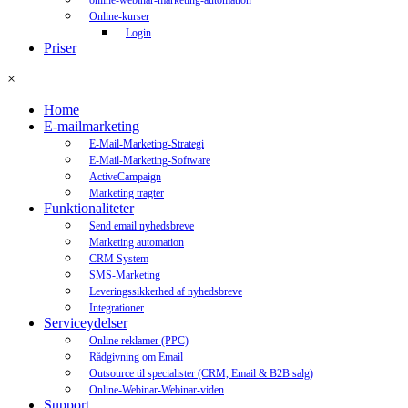
online-webinar-marketing-automation
Online-kurser
Login
Priser
×
Home
E-mailmarketing
E-Mail-Marketing-Strategi
E-Mail-Marketing-Software
ActiveCampaign
Marketing tragter
Funktionaliteter
Send email nyhedsbreve
Marketing automation
CRM System
SMS-Marketing
Leveringssikkerhed af nyhedsbreve
Integrationer
Serviceydelser
Online reklamer (PPC)
Rådgivning om Email
Outsource til specialister (CRM, Email & B2B salg)
Online-Webinar-Webinar-viden
Support