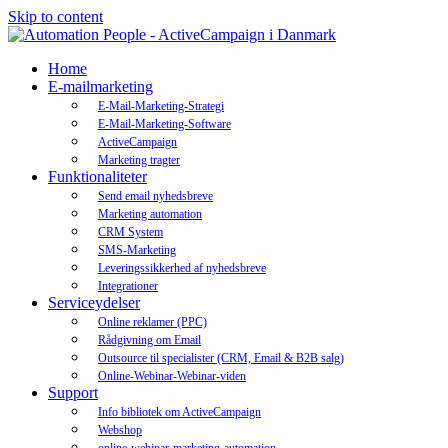
Skip to content
Home
E-mailmarketing
E-Mail-Marketing-Strategi
E-Mail-Marketing-Software
ActiveCampaign
Marketing tragter
Funktionaliteter
Send email nyhedsbreve
Marketing automation
CRM System
SMS-Marketing
Leveringssikkerhed af nyhedsbreve
Integrationer
Serviceydelser
Online reklamer (PPC)
Rådgivning om Email
Outsource til specialister (CRM, Email & B2B salg)
Online-Webinar-Webinar-viden
Support
Info bibliotek om ActiveCampaign
Webshop