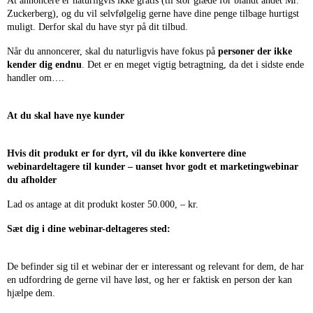
At annoncere er naturligvis ikke gratis (til stor glæde for blandt andet Mr.
Zuckerberg), og du vil selvfølgelig gerne have dine penge tilbage hurtigst
muligt. Derfor skal du have styr på dit tilbud.
Når du annoncerer, skal du naturligvis have fokus på
personer der ikke
kender dig endnu
. Det er en meget vigtig betragtning, da det i sidste ende
handler om….
At du skal have nye kunder
Hvis dit produkt er for dyrt, vil du ikke konvertere dine
webinardeltagere til kunder – uanset hvor godt et marketingwebinar
du afholder
Lad os antage at dit produkt koster 50.000, – kr.
Sæt dig i dine webinar-deltageres sted:
De befinder sig til et webinar der er interessant og relevant for dem, de har
en udfordring de gerne vil have løst, og her er faktisk en person der kan
hjælpe dem.