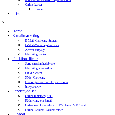
online-webinar-marketing-automation
Online-kurser
Login
Priser
×
Home
E-mailmarketing
E-Mail-Marketing-Strategi
E-Mail-Marketing-Software
ActiveCampaign
Marketing tragter
Funktionaliteter
Send email nyhedsbreve
Marketing automation
CRM System
SMS-Marketing
Leveringssikkerhed af nyhedsbreve
Integrationer
Serviceydelser
Online reklamer (PPC)
Rådgivning om Email
Outsource til specialister (CRM, Email & B2B salg)
Online-Webinar-Webinar-viden
Support