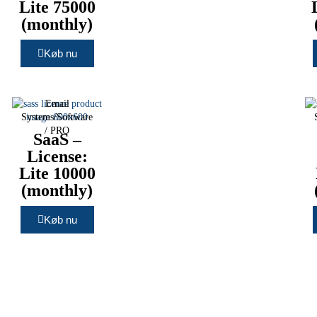
Lite 75000
(monthly)
Køb nu
Email
Systems/Software
/
PRO
SaaS –
License:
Lite 10000
(monthly)
Køb nu