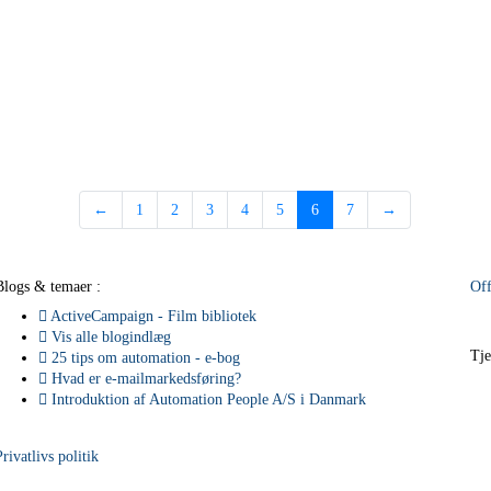
←
1
2
3
4
5
6
7
→
Blogs & temaer :
Off
ActiveCampaign - Film bibliotek
Vis alle blogindlæg
Tje
25 tips om automation - e-bog
Hvad er e-mailmarkedsføring?
Introduktion af Automation People A/S i Danmark
Privatlivs politik