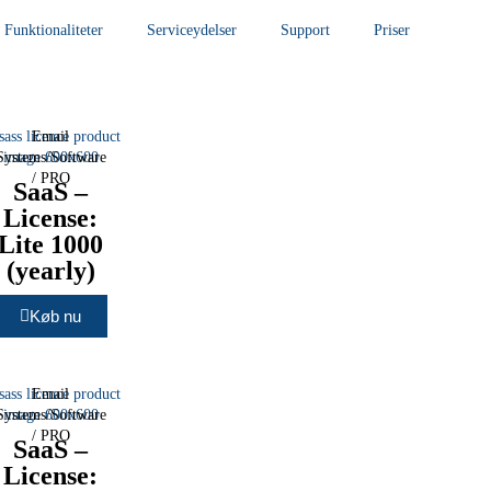
Funktionaliteter
Serviceydelser
Support
Priser
Email
Systems/Software
/
PRO
SaaS –
License:
Lite 1000
(yearly)
Køb nu
Email
Systems/Software
/
PRO
SaaS –
License: