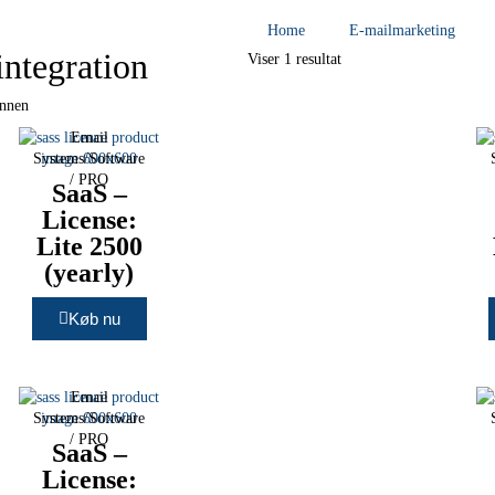
Home
E-mailmarketing
ntegration
Viser 1 resultat
önnen
Email
Systems/Software
/
PRO
SaaS –
License:
Lite 2500
(yearly)
Køb nu
Email
Systems/Software
/
PRO
SaaS –
License: