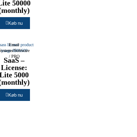
Lite 50000
(monthly)
Køb nu
Email
Systems/Software
/
PRO
SaaS –
License:
Lite 5000
(monthly)
Køb nu