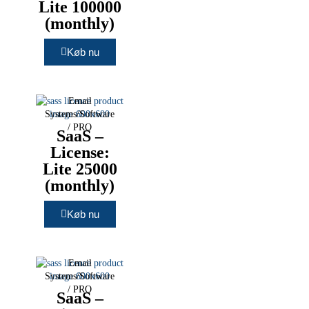
Lite 100000
(monthly)
Køb nu
Email
Systems/Software
/
PRO
SaaS –
License:
Lite 25000
(monthly)
Køb nu
Email
Systems/Software
/
PRO
SaaS –