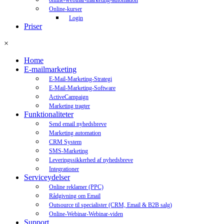
online-webinar-marketing-automation
Online-kurser
Login
Priser
×
Home
E-mailmarketing
E-Mail-Marketing-Strategi
E-Mail-Marketing-Software
ActiveCampaign
Marketing tragter
Funktionaliteter
Send email nyhedsbreve
Marketing automation
CRM System
SMS-Marketing
Leveringssikkerhed af nyhedsbreve
Integrationer
Serviceydelser
Online reklamer (PPC)
Rådgivning om Email
Outsource til specialister (CRM, Email & B2B salg)
Online-Webinar-Webinar-viden
Support