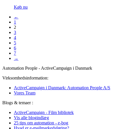
Køb nu
←
1
2
3
4
5
6
7
→
Automation People - ActiveCampaign i Danmark
Virksomhedsinformation:
ActiveCampaign i Danmark: Automation People A/S
Vores Team
Blogs & temaer :
ActiveCampaign - Film bibliotek
Vis alle blogindlæg
25 tips om automation - e-bog
Hvad er e-mailmarkedsføring?