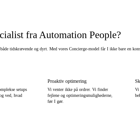
ialist fra Automation People?
både tidskrævende og dyrt. Med vores Concierge-model får I ikke bare en konsul
Proaktiv optimering
Sk
omplekse setups
Vi venter ikke på ordrer. Vi finder
Vi
 og ved, hvad
fejlene og optimeringsmulighederne,
be
før I gør.