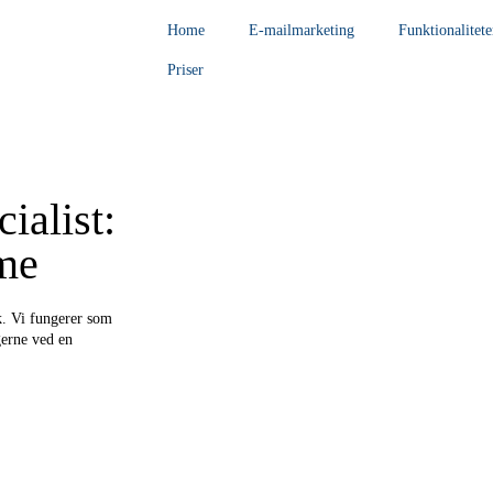
Home
E-mailmarketing
Funktionalitete
Priser
ialist:
me
ck. Vi fungerer som
gerne ved en