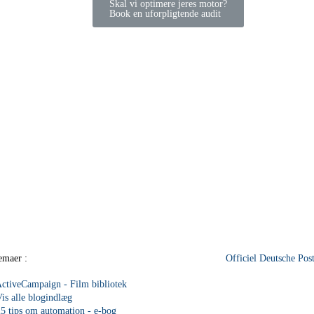
Skal vi optimere jeres motor?
Book en uforpligtende audit
emaer :
Officiel Deutsche Pos
ctiveCampaign - Film bibliotek
is alle blogindlæg
5 tips om automation - e-bog