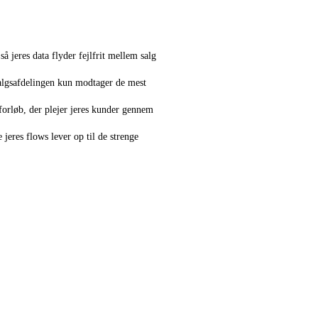
å jeres data flyder fejlfrit mellem salg
salgsafdelingen kun modtager de mest
orløb, der plejer jeres kunder gennem
e jeres flows lever op til de strenge