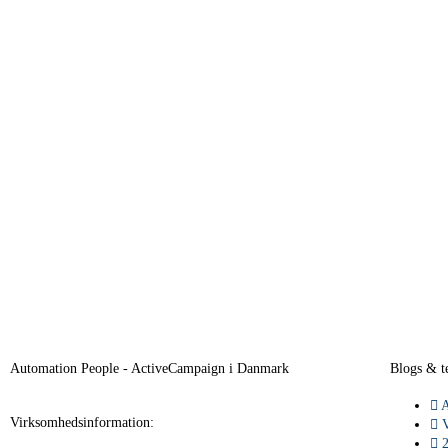
Automation People - ActiveCampaign i Danmark
Blogs & t
A
Virksomhedsinformation:
V
2