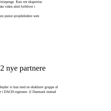
feriepenge. Kun ren ekspertise.
ke viden altid forbliver i
ngen junior-projektledere som
l 2 nye partnere
rbejder vi kun med en eksklusiv gruppe af
r
i DACH-regionen. (I Danmark instead