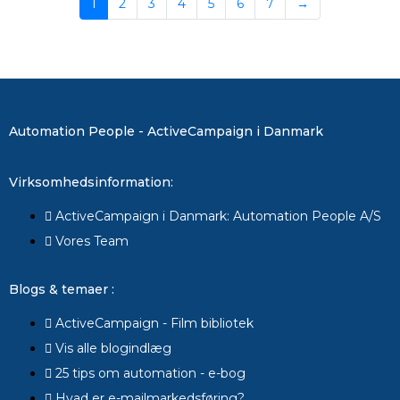
1
2
3
4
5
6
7
→
Automation People - ActiveCampaign i Danmark
Virksomhedsinformation:
ActiveCampaign i Danmark: Automation People A/S
Vores Team
Blogs & temaer :
ActiveCampaign - Film bibliotek
Vis alle blogindlæg
25 tips om automation - e-bog
Hvad er e-mailmarkedsføring?