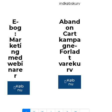
indkøbskurv
E-
Aband
bog
on
:
Cart
Mar
kampa
keti
gne-
ng
Forlad
med
t
webi
vareku
nare
rv
r
Køb
nu
Køb
nu